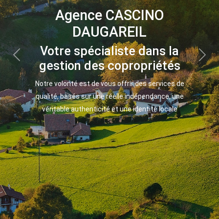
Agence CASCINO
DAUGAREIL
Votre spécialiste dans la
Previous
Next
gestion des copropriétés
Notre volonté est de vous offrir des services de
qualité, basés sur une réelle indépendance, une
véritable authenticité et une identité locale