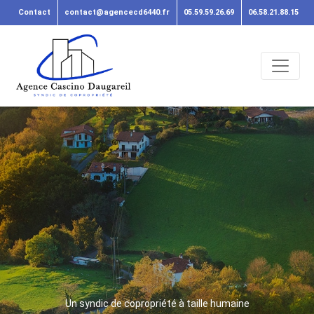
Contact
contact@agencecd6440.fr
05.59.59.26.69
06.58.21.88.15
Un syndic de copropriété à taille humaine